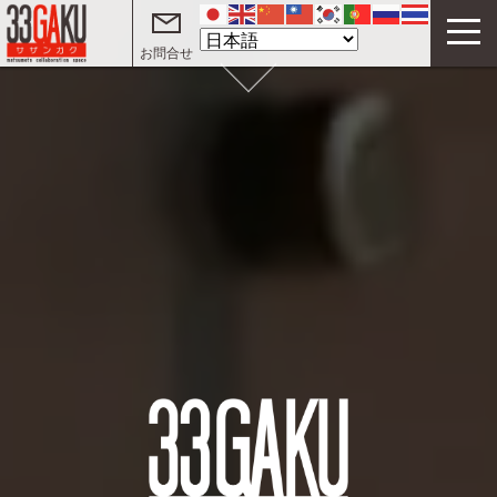
Scroll
お問合せ
33GAKUについて
コワーキングスペース
サテライトオフィス
テレワークオフィス
イベント
サザンガク動画 on YouTube
起業・創業支援動画 on YouTube
ご利用案内
よくある質問