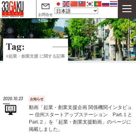
お問合せ
33GAKUについて
コワーキングスペース
Tag:
サテライトオフィス
#起業・創業支援 に関する記事
テレワークオフィス
イベント
サザンガク動画 on YouTube
2020.10.23
お知らせ
起業・創業支援動画 on YouTube
動画「起業・創業支援企画 関係機関インタビュ
ー 信州スタートアップステーション Part.１と
ご利用案内
Part.２」を「起業・創業支援動画」のページに
掲載しました。
よくある質問