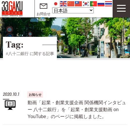
お問合せ
33GAKUについて
コワーキングスペース
Tag:
サテライトオフィス
#八十二銀行 に関する記事
テレワークオフィス
イベント
サザンガク動画 on YouTube
2020.10.1
お知らせ
起業・創業支援動画 on YouTube
動画「起業・創業支援企画 関係機関インタビュ
ー 八十二銀行」を「起業・創業支援動画 on
ご利用案内
YouTube」のページに掲載しました。
よくある質問