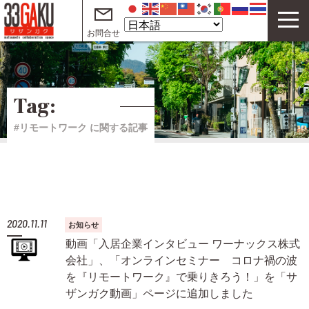
お問合せ
33GAKUについて
コワーキングスペース
Tag:
サテライトオフィス
#リモートワーク に関する記事
テレワークオフィス
イベント
サザンガク動画 on YouTube
2020.11.11
お知らせ
起業・創業支援動画 on YouTube
動画「入居企業インタビュー ワーナックス株式
会社」、「オンラインセミナー コロナ禍の波
ご利用案内
を『リモートワーク』で乗りきろう！」を「サ
ザンガク動画」ページに追加しました
よくある質問