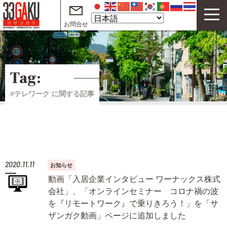
お問合せ
33GAKUについて
コワーキングスペース
Tag:
サテライトオフィス
#テレワーク に関する記事
テレワークオフィス
イベント
サザンガク動画 on YouTube
2020.11.11
お知らせ
起業・創業支援動画 on YouTube
動画「入居企業インタビュー ワーナックス株式
会社」、「オンラインセミナー コロナ禍の波
ご利用案内
を『リモートワーク』で乗りきろう！」を「サ
ザンガク動画」ページに追加しました
よくある質問