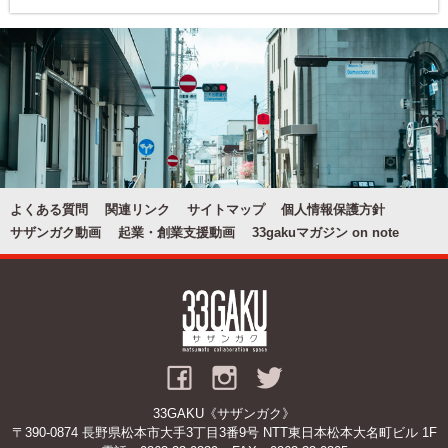
よくある質問
関連リンク
サイトマップ
個人情報保護方針
サザンガク動画
起業・創業支援動画
33gakuマガジン on note
33GAKU《サザンガク》
〒390-0874 長野県松本市大手3丁目3番9号 NTT東日本松本大名町ビル 1F