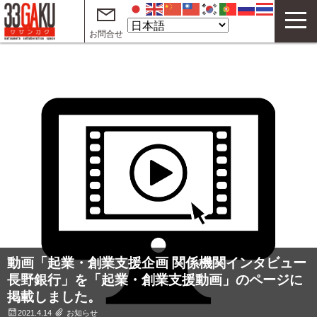
お問合せ
33GAKUについて
コワーキングスペース
サテライトオフィス
テレワークオフィス
イベント
サザンガク動画 on YouTube
起業・創業支援動画 on YouTube
動画「起業・創業支援企画 関係機関インタビュー
長野銀行」を「起業・創業支援動画」のページに
ご利用案内
掲載しました。
よくある質問
2021.4.14
お知らせ