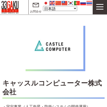
お問合せ
33GAKUについて
コワーキングスペース
サテライトオフィス
テレワークオフィス
イベント
サザンガク動画 on YouTube
キャッスルコンピューター株式
起業・創業支援動画 on YouTube
会社
ご利用案内
よくある質問
・宇宙事業（人工衛星・防衛システムの開発運用）