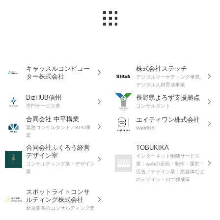
キャッスルコンピュー
株式会社ステッチ
ター株式会社
デジタルマーケティング事業、
デジタル人材育成事業
BizHUB信州
長野県よろず支援拠点
専門サービス業
コンサルタント
合同会社 中平構業
エイティワン株式会社
業務コンサルタント／BPO事
Web制作
業
合同会社ふくろう経営
TOBUKIKA
デザイン室
インターネット附随サービス
コンサルティング業・デザイン
業：webの企画・制作・運営・
業
広告／デザイン業：紙媒体など
のデザイン・ロゴ作成等
スポットライトコンサ
ルティング株式会社
新規集客のコンサルティング業