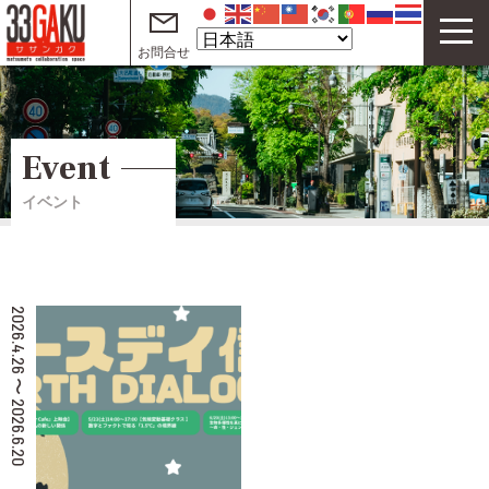
お問合せ
33GAKUについて
コワーキングスペース
Event
サテライトオフィス
イベント
テレワークオフィス
イベント
2026.4.26 〜 2026.6.20
サザンガク動画 on YouTube
起業・創業支援動画 on YouTube
ご利用案内
よくある質問