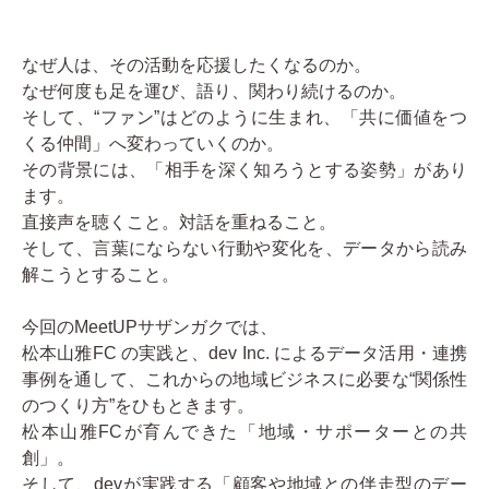
お問い合わせ
なぜ人は、その活動を応援したくなるのか。
関連リンク
なぜ何度も足を運び、語り、関わり続けるのか。
そして、“ファン”はどのように生まれ、「共に価値をつ
くる仲間」へ変わっていくのか。
その背景には、「相手を深く知ろうとする姿勢」があり
ます。
直接声を聴くこと。対話を重ねること。
そして、言葉にならない行動や変化を、データから読み
解こうとすること。
今回のMeetUPサザンガクでは、
松本山雅FC の実践と、dev Inc. によるデータ活用・連携
事例を通して、これからの地域ビジネスに必要な“関係性
のつくり方”をひもときます。
松本山雅FCが育んできた「地域・サポーターとの共
創」。
そして、devが実践する「顧客や地域との伴走型のデー