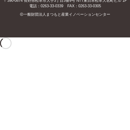
〒390-0874 長野県松本市大手3丁目3番9号 NTT東日本松本大名町ビル 1F
電話：
0263-33-0339
FAX：0263-33-0305
一般財団法人まつもと産業イノベーションセンター