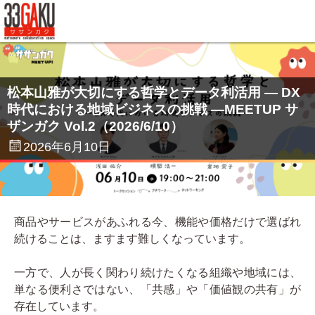
33GAKUについて
コワーキングスペース
松本山雅が大切にする哲学とデータ利活用 ― DX
時代における地域ビジネスの挑戦 ―MEETUP サ
サテライトオフィス
ザンガク Vol.2（2026/6/10）
2026年6月10日
テレワークオフィス
イベント
サザンガク動画 on YouTube
商品やサービスがあふれる今、機能や価格だけで選ばれ
続けることは、ますます難しくなっています。
起業・創業支援動画 on YouTube
一方で、人が長く関わり続けたくなる組織や地域には、
ご利用案内
単なる便利さではない、「共感」や「価値観の共有」が
存在しています。
よくある質問