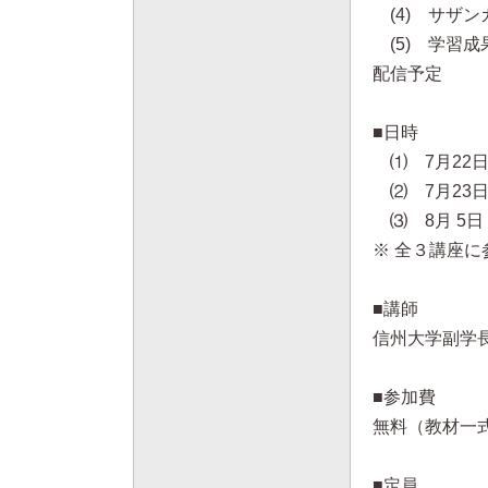
(4) サザ
(5) 学習成
配信予定
■日時
⑴ 7月22日
⑵ 7月23日
⑶ 8月 5日
※ 全３講座
■講師
信州大学副学長
■参加費
無料（教材一
■定員