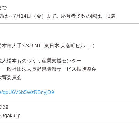
まで
切は～7月14日（金）まで。応募者多数の際は、抽選
市大手3-3-9 NTT東日本 大名町ビル 1F）
法人松本ものづくり産業支援センター
、一般社団法人長野県情報サービス振興協会
教育委員会
.gle/qoU6V6b5WzRBnyjD9
0339
33gaku.jp