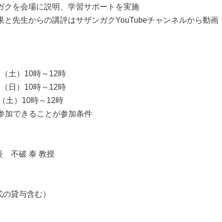
ンガクを会場に説明、学習サポートを実施
果と先生からの講評はサザンガクYouTubeチャンネルから動画
（土）10時～12時
（日）10時～12時
（土）10時～12時
に参加できることが参加条件
 不破 泰 教授
式の貸与含む）