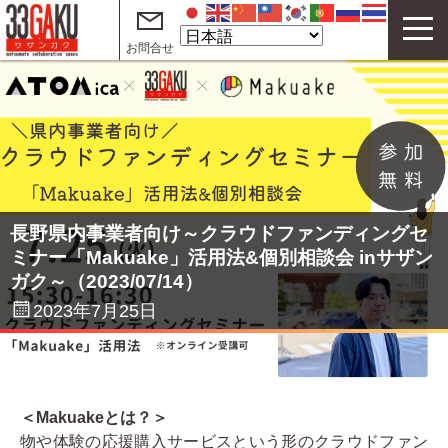
お問合せ
33GAKUについて
コワーキングスペース
サテライトオフィス
テレワークオフィス
長野県内事業者向け～クラウドファンディングセ
ミナー「Makuake」活用法&個別相談会 inサザン
イベント
ガク～（2023/07/14）
サザンガク動画 on YouTube
2023年7月25日
起業・創業支援動画 on YouTube
ご利用案内
＜Makuakeとは？＞
よくある質問
物や体験の応援購入サービスという形のクラウドファン