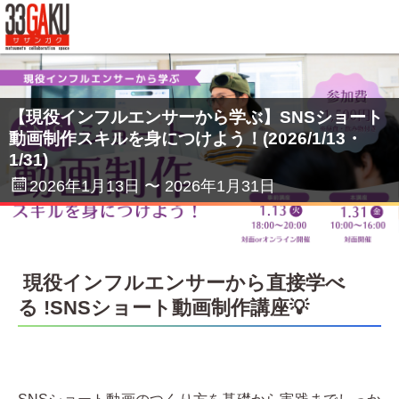
33GAKUについて
コワーキングスペース
【現役インフルエンサーから学ぶ】SNSショート
動画制作スキルを身につけよう！(2026/1/13・
サテライトオフィス
1/31)
2026年1月13日 〜 2026年1月31日
テレワークオフィス
イベント
サザンガク動画 on YouTube
現役インフルエンサーから直接学べ
る !SNSショート動画制作講座💡
起業・創業支援動画 on YouTube
ご利用案内
よくある質問