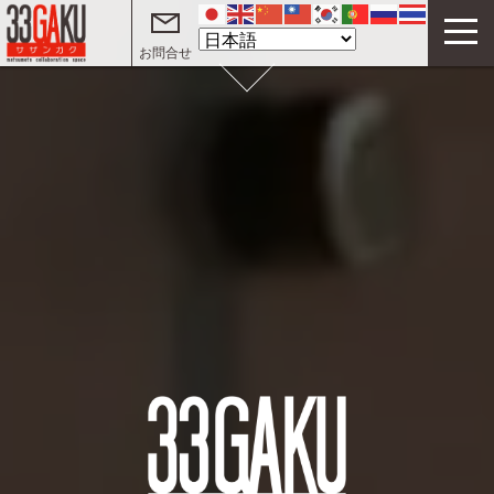
Scroll
お問合せ
33GAKUについて
コワーキングスペース
サテライトオフィス
テレワークオフィス
イベント
サザンガク動画 on YouTube
起業・創業支援動画 on YouTube
ご利用案内
よくある質問